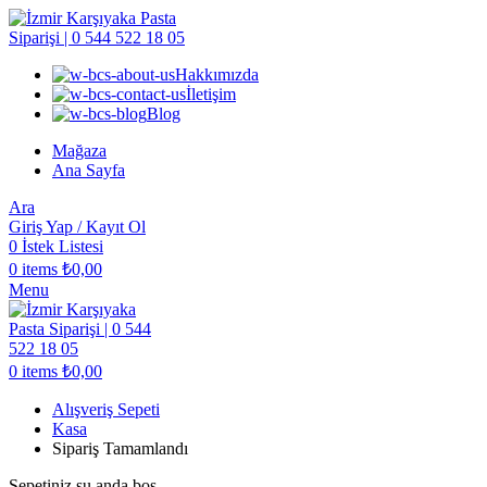
Hakkımızda
İletişim
Blog
Mağaza
Ana Sayfa
Ara
Giriş Yap / Kayıt Ol
0
İstek Listesi
0
items
₺
0,00
Menu
0
items
₺
0,00
Alışveriş Sepeti
Kasa
Sipariş Tamamlandı
Sepetiniz şu anda boş.