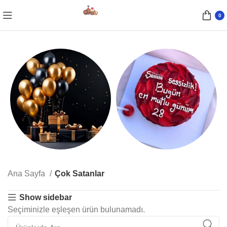
0
Parti Malzemeleri
Yazılı Pastalar
Ana Sayfa
Çok Satanlar
10 Ürünler
15 Ürünler
Show sidebar
Seçiminizle eşleşen ürün bulunamadı.