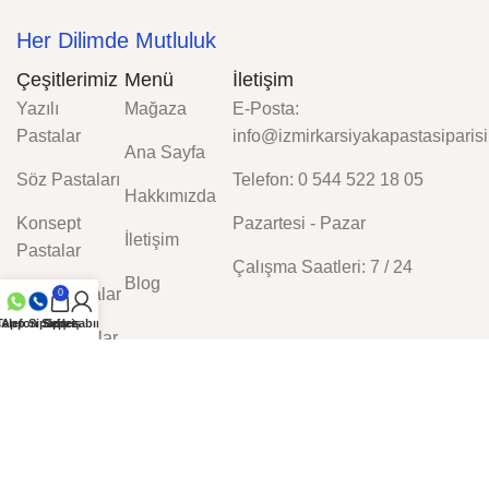
Her Dilimde Mutluluk
Çeşitlerimiz
Menü
İletişim
Yazılı
Mağaza
E-Posta:
Pastalar
info@izmirkarsiyakapastasiparisi
Ana Sayfa
Söz Pastaları
Telefon: 0 544 522 18 05
Hakkımızda
Konsept
Pazartesi - Pazar
İletişim
Pastalar
Çalışma Saatleri: 7 / 24
Blog
Özel Pastalar
0
App Sipariş
Telefon Sipariş
Sepet
Hesabım
Çok Satanlar
Web Tasarım: 1007 Medya