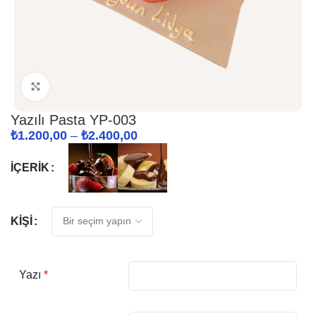
Click to enlarge
Yazılı Pasta YP-003
₺
1.200,00
–
₺
2.400,00
İÇERIK
KIŞI
*
Yazı