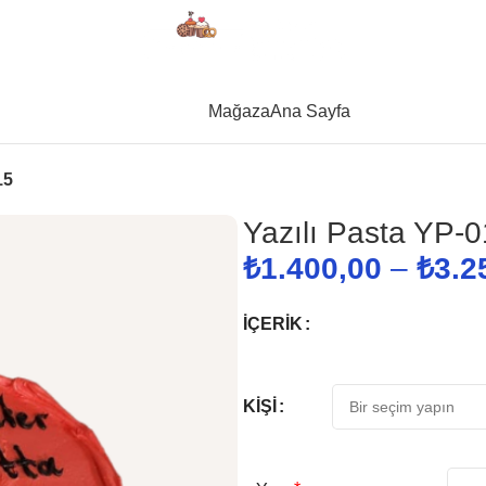
Mağaza
Ana Sayfa
15
Yazılı Pasta YP-
₺
1.400,00
–
₺
3.2
İÇERIK
KIŞI