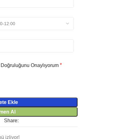
*
n Doğruluğunu Onaylıyorum
ete Ekle
men Al
Share:
 izliyor!