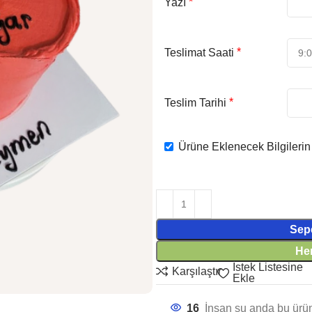
*
Yazı
*
Teslimat Saati
*
Teslim Tarihi
Ürüne Eklenecek Bilgileri
Sep
He
İstek Listesine
Karşılaştır
Ekle
16
İnsan şu anda bu ürünü