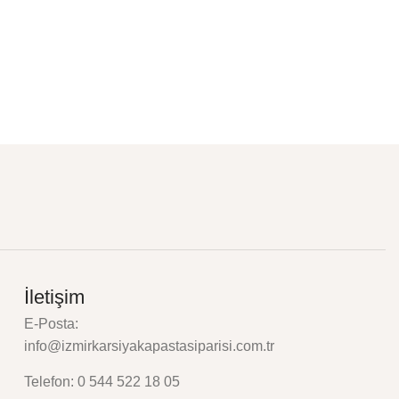
Yazılı 
₺
1.200,0
İletişim
E-Posta:
info@izmirkarsiyakapastasiparisi.com.tr
Telefon: 0 544 522 18 05