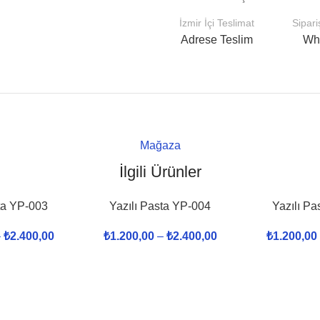
İzmir İçi Teslimat
Sipar
Adrese Teslim
Wh
Mağaza
İlgili Ürünler
ta YP-003
Yazılı Pasta YP-004
Yazılı P
–
₺
2.400,00
₺
1.200,00
–
₺
2.400,00
₺
1.200,00