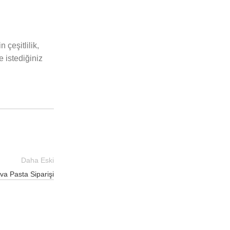
çeşitlilik,
e istediğiniz
Daha Eski
va Pasta Siparişi