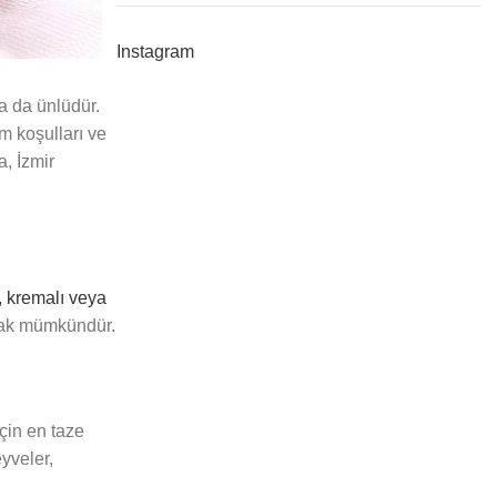
Instagram
la da ünlüdür.
m koşulları ve
a, İzmir
, kremalı veya
ulmak mümkündür.
için en taze
eyveler,