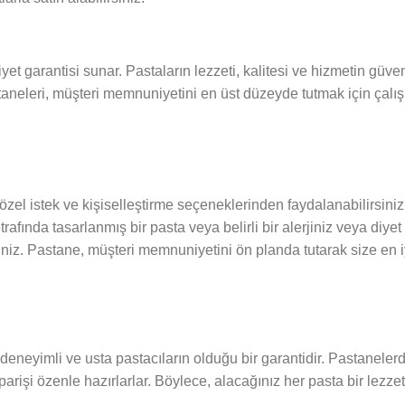
 garantisi sunar. Pastaların lezzeti, kalitesi ve hizmetin güveni
eleri, müşteri memnuniyetini en üst düzeyde tutmak için çalışı
zel istek ve kişiselleştirme seçeneklerinden faydalanabilirsiniz
trafında tasarlanmış bir pasta veya belirli bir alerjiniz veya diye
iniz. Pastane, müşteri memnuniyetini ön planda tutarak size en i
a deneyimli ve usta pastacıların olduğu bir garantidir. Pastaneler
 siparişi özenle hazırlarlar. Böylece, alacağınız her pasta bir lezze