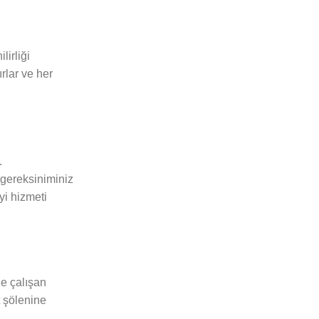
lirliği
rlar ve her
.
t gereksiniminiz
yi hizmeti
de çalışan
t şölenine