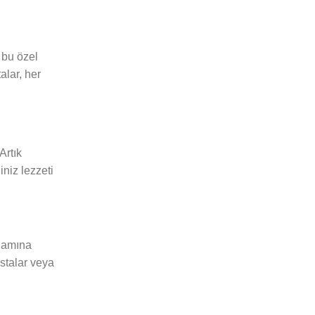
 bu özel
alar, her
Artık
niz lezzeti
nlamına
astalar veya