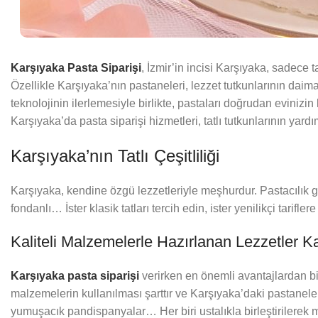
Karşıyaka Pasta Siparişi
, İzmir’in incisi Karşıyaka, sadece t
Özellikle Karşıyaka’nın pastaneleri, lezzet tutkunlarının da
teknolojinin ilerlemesiyle birlikte, pastaları doğrudan eviniz
Karşıyaka’da pasta siparişi hizmetleri, tatlı tutkunlarının yard
Karşıyaka’nın Tatlı Çeşitliliği
Karşıyaka, kendine özgü lezzetleriyle meşhurdur. Pastacılık gel
fondanlı… İster klasik tatları tercih edin, ister yenilikçi ta
Kaliteli Malzemelerle Hazırlanan Lezzetler K
Karşıyaka pasta siparişi
verirken en önemli avantajlardan biri
malzemelerin kullanılması şarttır ve Karşıyaka’daki pastaneler,
yumuşacık pandispanyalar… Her biri ustalıkla birleştirilerek 