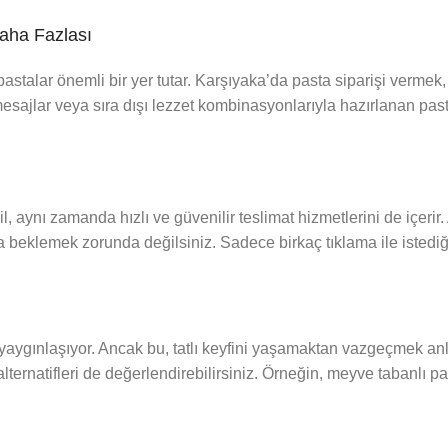
Daha Fazlası
astalar önemli bir yer tutar. Karşıyaka’da pasta siparişi vermek,
mesajlar veya sıra dışı lezzet kombinasyonlarıyla hazırlanan past
l, aynı zamanda hızlı ve güvenilir teslimat hizmetlerini de içerir. 
 beklemek zorunda değilsiniz. Sadece birkaç tıklama ile istediği
aygınlaşıyor. Ancak bu, tatlı keyfini yaşamaktan vazgeçmek a
alternatifleri de değerlendirebilirsiniz. Örneğin, meyve tabanlı p