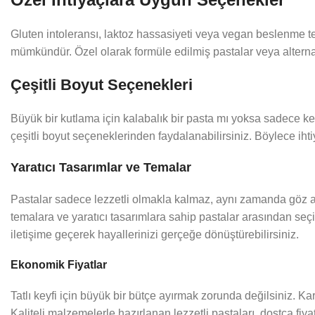
Gluten intoleransı, laktoz hassasiyeti veya vegan beslenme terc
mümkündür. Özel olarak formüle edilmiş pastalar veya alternatif
Çeşitli Boyut Seçenekleri
Büyük bir kutlama için kalabalık bir pasta mı yoksa sadece ke
çeşitli boyut seçeneklerinden faydalanabilirsiniz. Böylece iht
Yaratıcı Tasarımlar ve Temalar
Pastalar sadece lezzetli olmakla kalmaz, aynı zamanda göz alıc
temalara ve yaratıcı tasarımlara sahip pastalar arasından seçi
iletişime geçerek hayallerinizi gerçeğe dönüştürebilirsiniz.
Ekonomik Fiyatlar
Tatlı keyfi için büyük bir bütçe ayırmak zorunda değilsiniz. K
Kaliteli malzemelerle hazırlanan lezzetli pastaları, dostça fiyatl