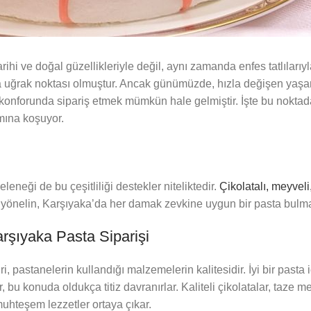
arihi ve doğal güzellikleriyle değil, aynı zamanda enfes tatlılarıy
ima uğrak noktası olmuştur. Ancak günümüzde, hızla değişen yaşa
in konforunda sipariş etmek mümkün hale gelmiştir. İşte bu noktad
ımına koşuyor.
eneği de bu çeşitliliği destekler niteliktedir.
Çikolatalı, meyveli
riflere yönelin, Karşıyaka’da her damak zevkine uygun bir pasta b
arşıyaka Pasta Siparişi
, pastanelerin kullandığı malzemelerin kalitesidir. İyi bir pasta 
 bu konuda oldukça titiz davranırlar. Kaliteli çikolatalar, taze m
muhteşem lezzetler ortaya çıkar.