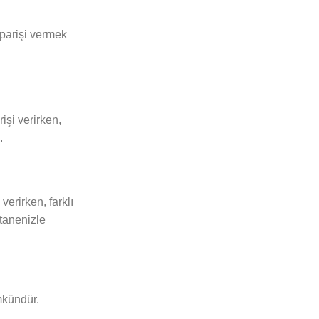
iparişi vermek
işi verirken,
.
erirken, farklı
stanenizle
mkündür.