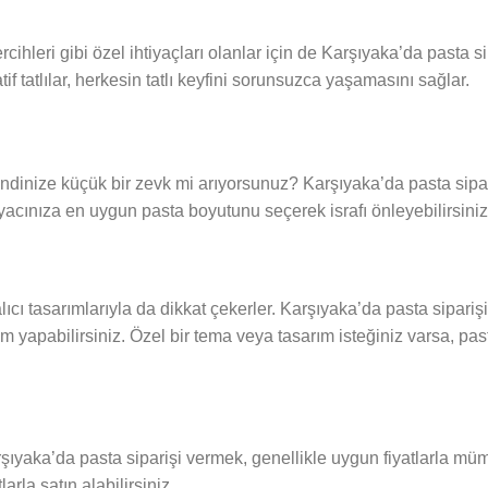
ihleri gibi özel ihtiyaçları olanlar için de Karşıyaka’da pasta s
 tatlılar, herkesin tatlı keyfini sorunsuzca yaşamasını sağlar.
ndinize küçük bir zevk mi arıyorsunuz? Karşıyaka’da pasta sipar
iyacınıza en uygun pasta boyutunu seçerek israfı önleyebilirsiniz
ı tasarımlarıyla da dikkat çekerler. Karşıyaka’da pasta siparişi v
m yapabilirsiniz. Özel bir tema veya tasarım isteğiniz varsa, pa
arşıyaka’da pasta siparişi vermek, genellikle uygun fiyatlarla mü
arla satın alabilirsiniz.