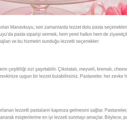
ri olan Manavkuyu, son zamanlarda lezzet dolu pasta seçenekler
avkuyu’da pasta siparişi vermek, hem yerel halkın hem de ziyaretçi
ajları ve bu hizmetin sunduğu lezzetli seçenekler:
in çeşitliliği sizi şaşırtabilir. Çikolatalı, meyveli, kremalı, che
zevkinize uygun bir lezzet bulabilirsiniz. Pastaneler, her zevke 
rlanan lezzetli pastaların kapınıza gelmesini sağlar. Pastaneler
ullanarak müşterilerine en iyi lezzeti sunmayı amaçlar. Böylece, 