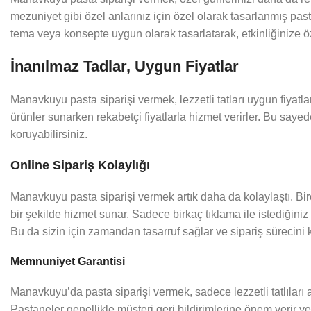
mezuniyet gibi özel anlarınız için özel olarak tasarlanmış past
tema veya konsepte uygun olarak tasarlatarak, etkinliğinize öz
İnanılmaz Tadlar, Uygun Fiyatlar
Manavkuyu pasta siparişi vermek, lezzetli tatları uygun fiyatlar
ürünler sunarken rekabetçi fiyatlarla hizmet verirler. Bu sayede
koruyabilirsiniz.
Online Sipariş Kolaylığı
Manavkuyu pasta siparişi vermek artık daha da kolaylaştı. Birço
bir şekilde hizmet sunar. Sadece birkaç tıklama ile istediğiniz p
Bu da sizin için zamandan tasarruf sağlar ve sipariş sürecini ko
Memnuniyet Garantisi
Manavkuyu’da pasta siparişi vermek, sadece lezzetli tatlılar
Pastaneler genellikle müşteri geri bildirimlerine önem verir v