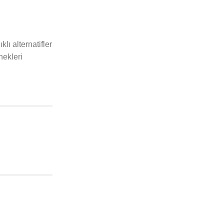
lı alternatifler
nekleri