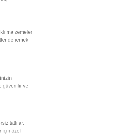
arklı malzemeler
zetler denemek
inizin
e güvenilir ve
iz tatlılar,
r için özel