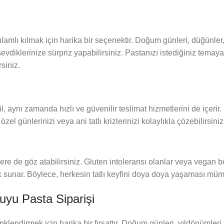
amlı kılmak için harika bir seçenektir. Doğum günleri, düğünler
evdiklerinize sürpriz yapabilirsiniz. Pastanızı istediğiniz temay
siniz.
, aynı zamanda hızlı ve güvenilir teslimat hizmetlerini de içerir.
l günlerinizi veya ani tatlı krizlerinizi kolaylıkla çözebilirsiniz
ere de göz atabilirsiniz. Gluten intoleransı olanlar veya vegan b
nek sunar. Böylece, herkesin tatlı keyfini doya doya yaşaması müm
yu Pasta Siparişi
lendirmek için harika bir fırsattır. Doğum günleri, yıldönümleri