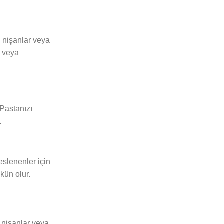
, nişanlar veya
a veya
 Pastanızı
.
eslenenler için
kün olur.
, nişanlar veya