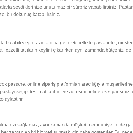
alarla sevdiklerinize unutulmaz bir sürpriz yapabilirsiniz. Pastanı
el bir dokunuş katabilirsiniz.
la bulabileceğiniz anlamına gelir. Genellikle pastaneler, müşteril
, lezzetli tatlıların keyfini çıkarırken aynı zamanda bütçenizi de
k pastane, online sipariş platformları aracılığıyla müşterilerine 
astayı seçip, teslimat tarihini ve adresini belirterek siparişinizi v
laylaştırır.
ı almanızı sağlamaz, aynı zamanda müşteri memnuniyetini de gar
e her zaman en iyi hizmeti sunmak için çaba gösterirler. Bu nede