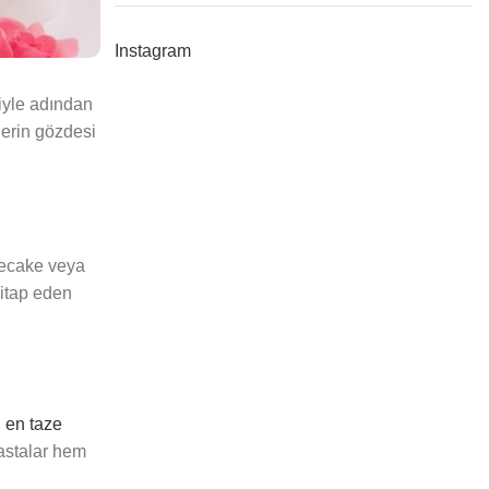
Instagram
iyle adından
lerin gözdesi
esecake veya
hitap eden
,
en taze
pastalar hem