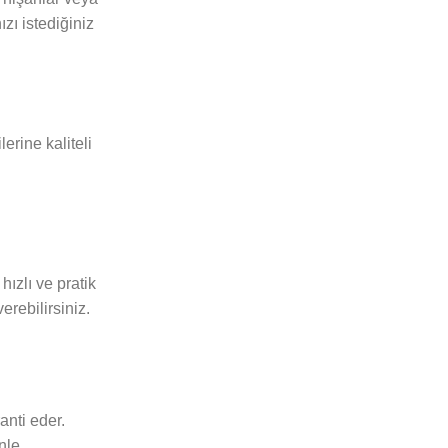
zı istediğiniz
erine kaliteli
hızlı ve pratik
erebilirsiniz.
anti eder.
nle,